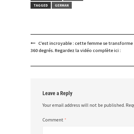
TAGGED
GERMAN
Post
C’est incroyable : cette femme se transforme
navigation
360 degrés. Regardez la vidéo complète ici :
Leave a Reply
Your email address will not be published.
Req
Comment
*