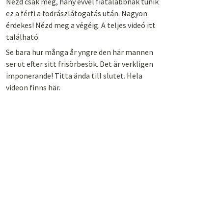
Nézd csak meg, hány évvel fiatalabbnak tűnik
ez a férfi a fodrászlátogatás után. Nagyon
érdekes! Nézd meg a végéig. A teljes videó itt
található.
Se bara hur många år yngre den här mannen
ser ut efter sitt frisörbesök. Det är verkligen
imponerande! Titta ända till slutet. Hela
videon finns här.