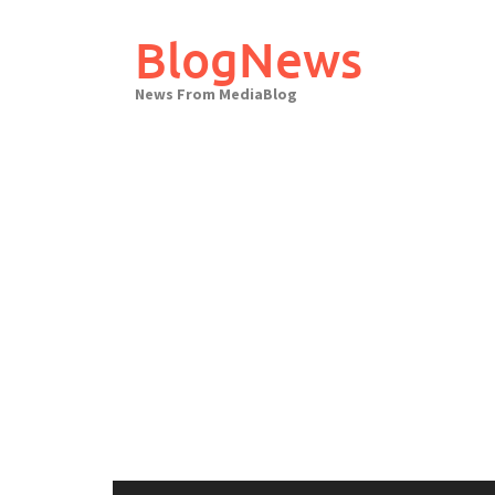
Skip
to
BlogNews
content
News From MediaBlog