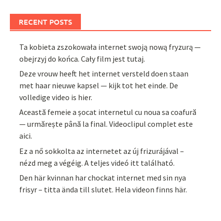
RECENT POSTS
Ta kobieta zszokowała internet swoją nową fryzurą —
obejrzyj do końca. Cały film jest tutaj.
Deze vrouw heeft het internet versteld doen staan
met haar nieuwe kapsel — kijk tot het einde. De
volledige video is hier.
Această femeie a șocat internetul cu noua sa coafură
— urmărește până la final. Videoclipul complet este
aici.
Ez a nő sokkolta az internetet az új frizurájával –
nézd meg a végéig. A teljes videó itt található.
Den här kvinnan har chockat internet med sin nya
frisyr – titta ända till slutet. Hela videon finns här.