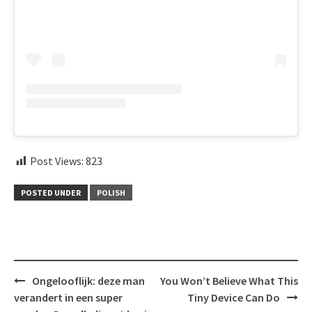
Post Views:
823
POSTED UNDER
POLISH
Post
Ongelooflijk: deze man
You Won’t Believe What This
navigation
verandert in een super
Tiny Device Can Do