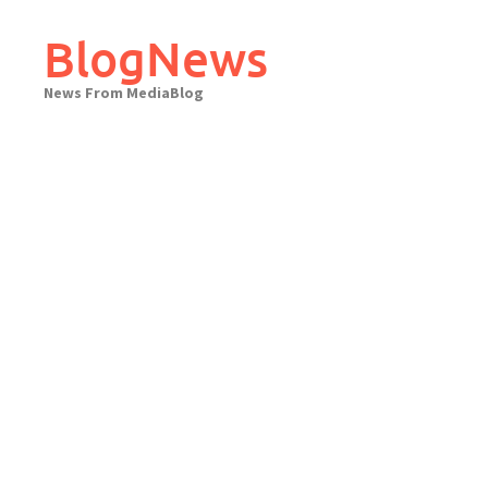
Skip
to
BlogNews
content
News From MediaBlog