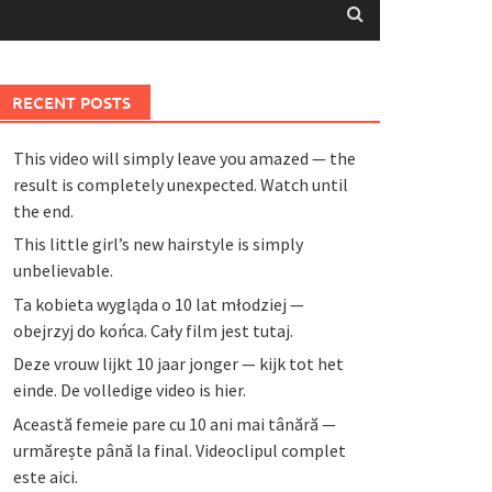
RECENT POSTS
This video will simply leave you amazed — the
result is completely unexpected. Watch until
the end.
This little girl’s new hairstyle is simply
unbelievable.
Ta kobieta wygląda o 10 lat młodziej —
obejrzyj do końca. Cały film jest tutaj.
Deze vrouw lijkt 10 jaar jonger — kijk tot het
einde. De volledige video is hier.
Această femeie pare cu 10 ani mai tânără —
urmărește până la final. Videoclipul complet
este aici.