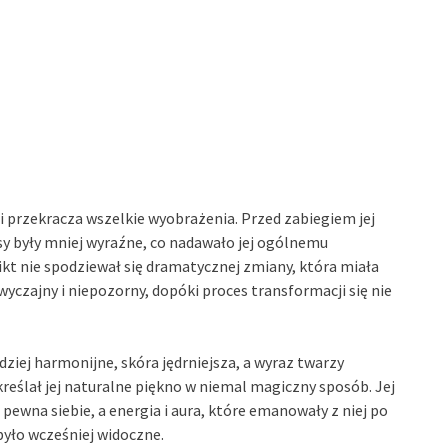
i przekracza wszelkie wyobrażenia. Przed zabiegiem jej
sy były mniej wyraźne, co nadawało jej ogólnemu
ikt nie spodziewał się dramatycznej zmiany, która miała
wyczajny i niepozorny, dopóki proces transformacji się nie
dziej harmonijne, skóra jędrniejsza, a wyraz twarzy
eślał jej naturalne piękno w niemal magiczny sposób. Jej
 pewna siebie, a energia i aura, które emanowały z niej po
było wcześniej widoczne.