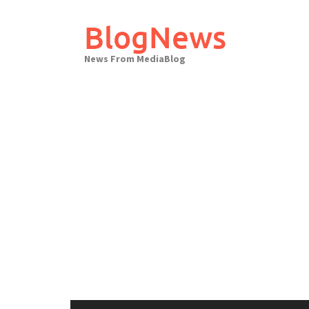
Skip
to
BlogNews
content
News From MediaBlog