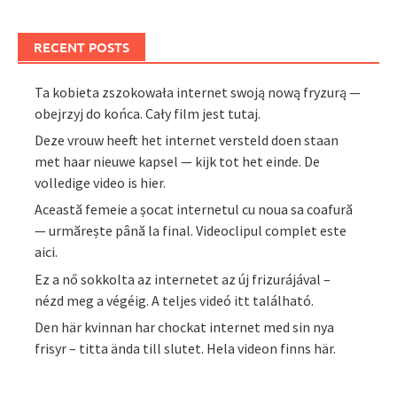
RECENT POSTS
Ta kobieta zszokowała internet swoją nową fryzurą —
obejrzyj do końca. Cały film jest tutaj.
Deze vrouw heeft het internet versteld doen staan
met haar nieuwe kapsel — kijk tot het einde. De
volledige video is hier.
Această femeie a șocat internetul cu noua sa coafură
— urmărește până la final. Videoclipul complet este
aici.
Ez a nő sokkolta az internetet az új frizurájával –
nézd meg a végéig. A teljes videó itt található.
Den här kvinnan har chockat internet med sin nya
frisyr – titta ända till slutet. Hela videon finns här.