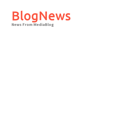
Skip
to
BlogNews
content
News From MediaBlog