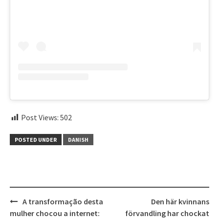
Post Views:
502
POSTED UNDER
DANISH
Post
A transformação desta
Den här kvinnans
navigation
mulher chocou a internet:
förvandling har chockat