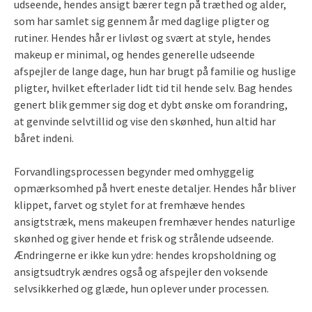
udseende, hendes ansigt bærer tegn på træthed og alder,
som har samlet sig gennem år med daglige pligter og
rutiner. Hendes hår er livløst og svært at style, hendes
makeup er minimal, og hendes generelle udseende
afspejler de lange dage, hun har brugt på familie og huslige
pligter, hvilket efterlader lidt tid til hende selv. Bag hendes
genert blik gemmer sig dog et dybt ønske om forandring,
at genvinde selvtillid og vise den skønhed, hun altid har
båret indeni.
Forvandlingsprocessen begynder med omhyggelig
opmærksomhed på hvert eneste detaljer. Hendes hår bliver
klippet, farvet og stylet for at fremhæve hendes
ansigtstræk, mens makeupen fremhæver hendes naturlige
skønhed og giver hende et frisk og strålende udseende.
Ændringerne er ikke kun ydre: hendes kropsholdning og
ansigtsudtryk ændres også og afspejler den voksende
selvsikkerhed og glæde, hun oplever under processen.