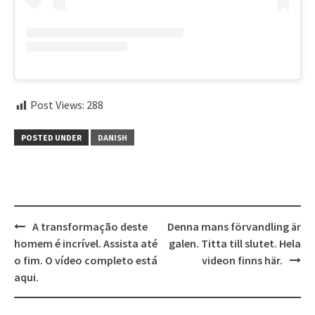
Post Views:
288
POSTED UNDER
DANISH
Post
A transformação deste
Denna mans förvandling är
navigation
homem é incrível. Assista até
galen. Titta till slutet. Hela
o fim. O vídeo completo está
videon finns här.
aqui.