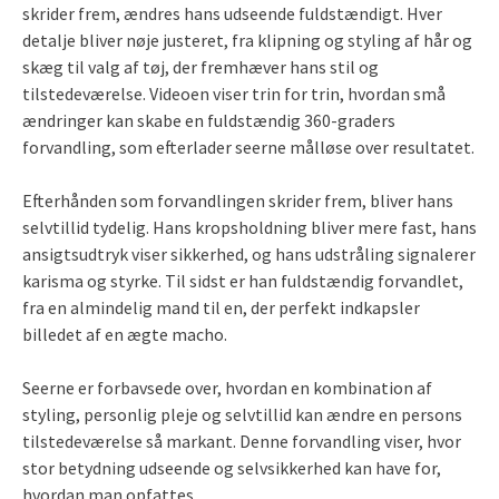
skrider frem, ændres hans udseende fuldstændigt. Hver
detalje bliver nøje justeret, fra klipning og styling af hår og
skæg til valg af tøj, der fremhæver hans stil og
tilstedeværelse. Videoen viser trin for trin, hvordan små
ændringer kan skabe en fuldstændig 360-graders
forvandling, som efterlader seerne målløse over resultatet.
Efterhånden som forvandlingen skrider frem, bliver hans
selvtillid tydelig. Hans kropsholdning bliver mere fast, hans
ansigtsudtryk viser sikkerhed, og hans udstråling signalerer
karisma og styrke. Til sidst er han fuldstændig forvandlet,
fra en almindelig mand til en, der perfekt indkapsler
billedet af en ægte macho.
Seerne er forbavsede over, hvordan en kombination af
styling, personlig pleje og selvtillid kan ændre en persons
tilstedeværelse så markant. Denne forvandling viser, hvor
stor betydning udseende og selvsikkerhed kan have for,
hvordan man opfattes.