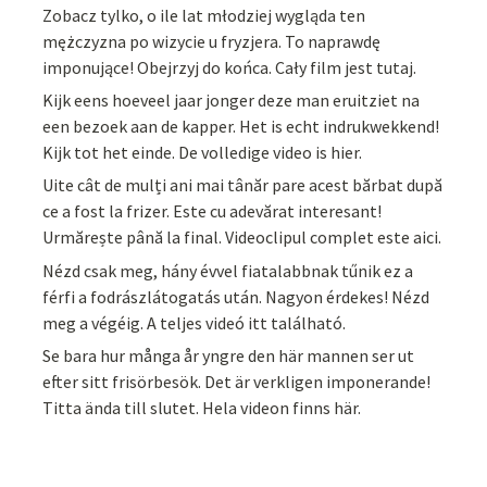
Zobacz tylko, o ile lat młodziej wygląda ten
mężczyzna po wizycie u fryzjera. To naprawdę
imponujące! Obejrzyj do końca. Cały film jest tutaj.
Kijk eens hoeveel jaar jonger deze man eruitziet na
een bezoek aan de kapper. Het is echt indrukwekkend!
Kijk tot het einde. De volledige video is hier.
Uite cât de mulți ani mai tânăr pare acest bărbat după
ce a fost la frizer. Este cu adevărat interesant!
Urmărește până la final. Videoclipul complet este aici.
Nézd csak meg, hány évvel fiatalabbnak tűnik ez a
férfi a fodrászlátogatás után. Nagyon érdekes! Nézd
meg a végéig. A teljes videó itt található.
Se bara hur många år yngre den här mannen ser ut
efter sitt frisörbesök. Det är verkligen imponerande!
Titta ända till slutet. Hela videon finns här.