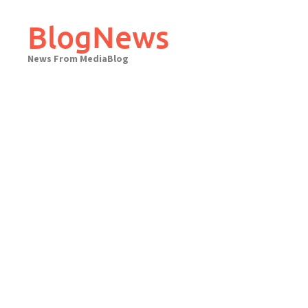
Skip
to
BlogNews
content
News From MediaBlog