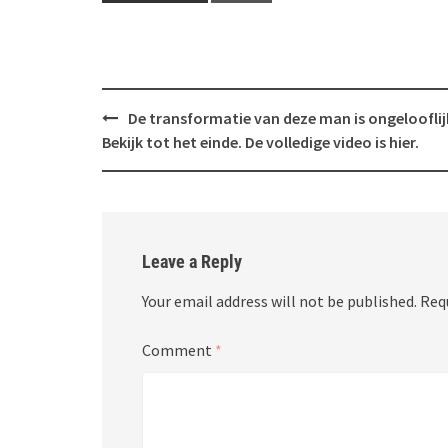
Post
De transformatie van deze man is ongelooflij
navigation
Bekijk tot het einde. De volledige video is hier.
Leave a Reply
Your email address will not be published.
Req
Comment
*