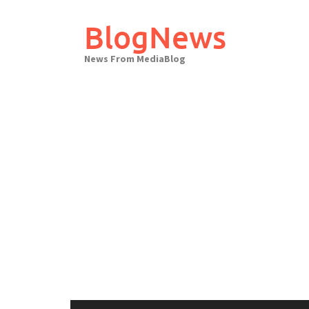
Skip
to
BlogNews
content
News From MediaBlog