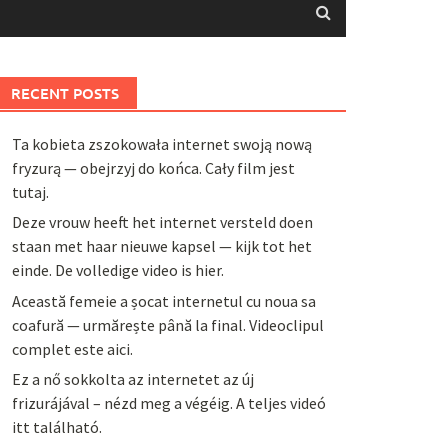
RECENT POSTS
Ta kobieta zszokowała internet swoją nową
fryzurą — obejrzyj do końca. Cały film jest
tutaj.
Deze vrouw heeft het internet versteld doen
staan met haar nieuwe kapsel — kijk tot het
einde. De volledige video is hier.
Această femeie a șocat internetul cu noua sa
coafură — urmărește până la final. Videoclipul
complet este aici.
Ez a nő sokkolta az internetet az új
frizurájával – nézd meg a végéig. A teljes videó
itt található.