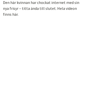
Den här kvinnan har chockat internet med sin
nya frisyr – titta ända till slutet. Hela videon
finns här.