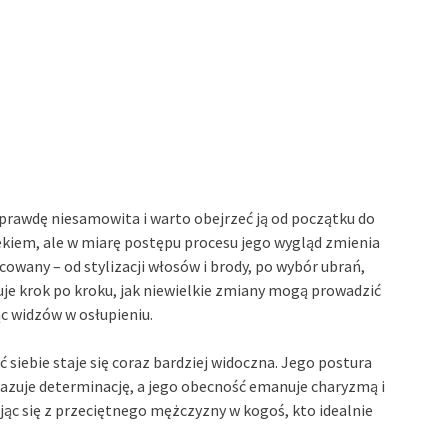
prawdę niesamowita i warto obejrzeć ją od początku do
ekiem, ale w miarę postępu procesu jego wygląd zmienia
cowany – od stylizacji włosów i brody, po wybór ubrań,
zuje krok po kroku, jak niewielkie zmiany mogą prowadzić
ąc widzów w osłupieniu.
siebie staje się coraz bardziej widoczna. Jego postura
kazuje determinację, a jego obecność emanuje charyzmą i
ając się z przeciętnego mężczyzny w kogoś, kto idealnie