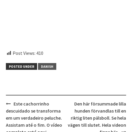
Post Views:
410
POSTED UNDER
DANISH
Post
Este cachorrinho
Den här försummade lilla
navigation
descuidado se transforma
hunden förvandlas till en
em um verdadeiro peluche.
riktig liten pälsboll. Se hela
Assistam até o fim. O vídeo
vägen till slutet. Hela videon