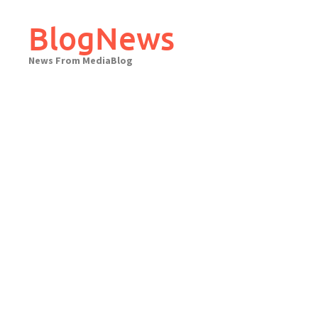
Skip
to
BlogNews
content
News From MediaBlog