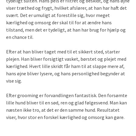
tydeligt sulten. Hans pels er filtret og beskidt, og hans øjne
viser træthed og frygt, hvilket afslører, at han har haft det
svært. Det er umuligt at forestille sig, hvor meget
kærlighed og omsorg der skal til for at ændre hans
tilstand, men det er tydeligt, at han har brug for hjælp og
en chance til.
Efter at han bliver taget med til et sikkert sted, starter
plejen. Han bliver forsigtigt vasket, børstet og plejet med
kærlighed. Hvert lille skridt får ham til at slappe mere af,
hans øjne bliver lysere, og hans personlighed begynder at
vise sig.
Efter grooming er forvandlingen fantastisk. Den forsømte
lille hund bliver til en sød, ren og glad følgesvend. Man kan
næsten ikke tro, at det er den samme hund. Resultatet
viser, hvor stor en forskel kærlighed og omsorg kan gøre.