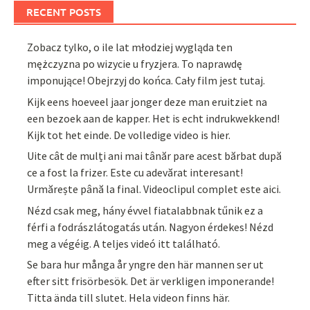
RECENT POSTS
Zobacz tylko, o ile lat młodziej wygląda ten
mężczyzna po wizycie u fryzjera. To naprawdę
imponujące! Obejrzyj do końca. Cały film jest tutaj.
Kijk eens hoeveel jaar jonger deze man eruitziet na
een bezoek aan de kapper. Het is echt indrukwekkend!
Kijk tot het einde. De volledige video is hier.
Uite cât de mulți ani mai tânăr pare acest bărbat după
ce a fost la frizer. Este cu adevărat interesant!
Urmărește până la final. Videoclipul complet este aici.
Nézd csak meg, hány évvel fiatalabbnak tűnik ez a
férfi a fodrászlátogatás után. Nagyon érdekes! Nézd
meg a végéig. A teljes videó itt található.
Se bara hur många år yngre den här mannen ser ut
efter sitt frisörbesök. Det är verkligen imponerande!
Titta ända till slutet. Hela videon finns här.