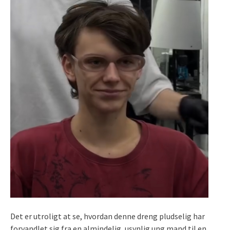
Det er utroligt at se, hvordan denne dreng pludselig har
forvandlet sig fra en almindelig, usynlig ung mand til en