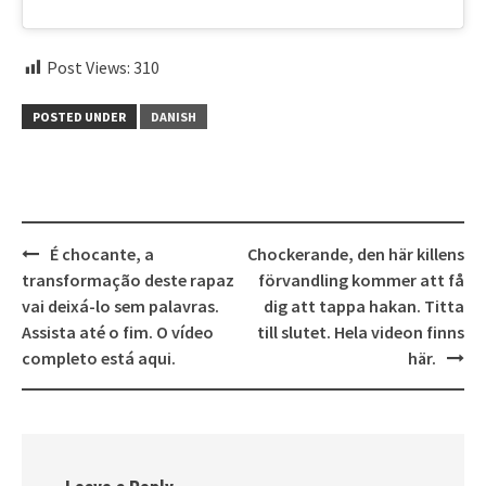
Post Views:
310
POSTED UNDER
DANISH
Post
É chocante, a
Chockerande, den här killens
navigation
transformação deste rapaz
förvandling kommer att få
vai deixá-lo sem palavras.
dig att tappa hakan. Titta
Assista até o fim. O vídeo
till slutet. Hela videon finns
completo está aqui.
här.