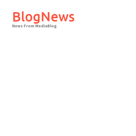
Skip
to
BlogNews
content
News From MediaBlog