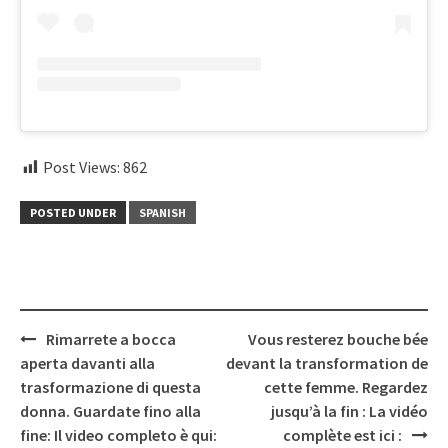
Post Views:
862
POSTED UNDER
SPANISH
Post
Rimarrete a bocca
Vous resterez bouche bée
navigation
aperta davanti alla
devant la transformation de
trasformazione di questa
cette femme. Regardez
donna. Guardate fino alla
jusqu’à la fin : La vidéo
fine: Il video completo è qui:
complète est ici :