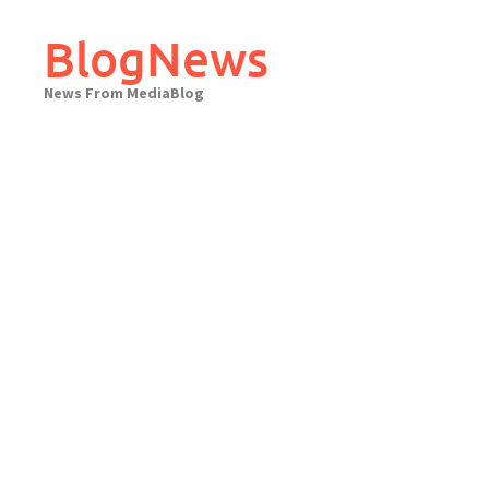
Skip
to
BlogNews
content
News From MediaBlog