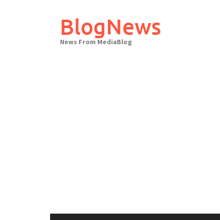
Skip
to
BlogNews
content
News From MediaBlog