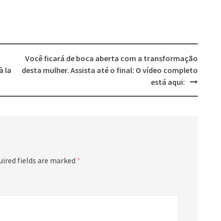
Você ficará de boca aberta com a transformação
à la
desta mulher. Assista até o final: O vídeo completo
está aqui:
uired fields are marked
*