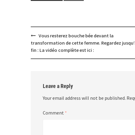
Post
Vous resterez bouche bée devant la
navigation
transformation de cette femme. Regardez jusqu’
fin : La vidéo complète est ici :
Leave a Reply
Your email address will not be published.
Req
Comment
*