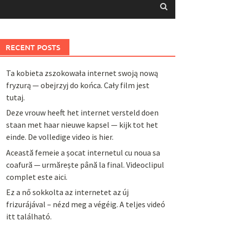
RECENT POSTS
Ta kobieta zszokowała internet swoją nową
fryzurą — obejrzyj do końca. Cały film jest
tutaj.
Deze vrouw heeft het internet versteld doen
staan met haar nieuwe kapsel — kijk tot het
einde. De volledige video is hier.
Această femeie a șocat internetul cu noua sa
coafură — urmărește până la final. Videoclipul
complet este aici.
Ez a nő sokkolta az internetet az új
frizurájával – nézd meg a végéig. A teljes videó
itt található.