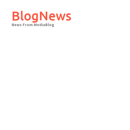
Skip
to
BlogNews
content
News From MediaBlog