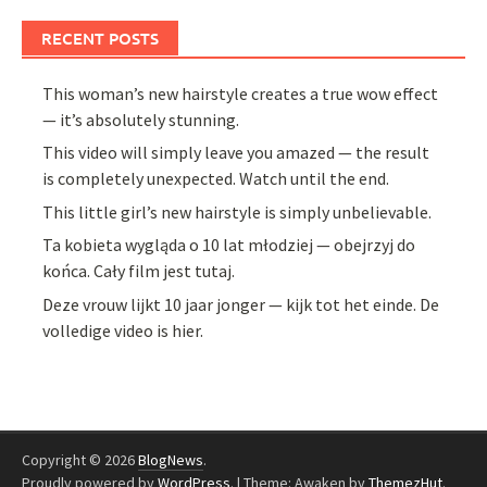
RECENT POSTS
This woman’s new hairstyle creates a true wow effect
— it’s absolutely stunning.
This video will simply leave you amazed — the result
is completely unexpected. Watch until the end.
This little girl’s new hairstyle is simply unbelievable.
Ta kobieta wygląda o 10 lat młodziej — obejrzyj do
końca. Cały film jest tutaj.
Deze vrouw lijkt 10 jaar jonger — kijk tot het einde. De
volledige video is hier.
Copyright © 2026
BlogNews
.
Proudly powered by
WordPress
.
|
Theme: Awaken by
ThemezHut
.