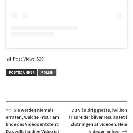
Post Views:
529
POSTED UNDER
POLISH
Post
Sie werden niemals
Du vil aldrig gætte, hvilken
navigation
erraten, welche Frisur am
frisure der bliver resultatet i
Ende des Videos entsteht.
slutningen af videoen. Hele
Das vollständige Video ist
videoen er her.