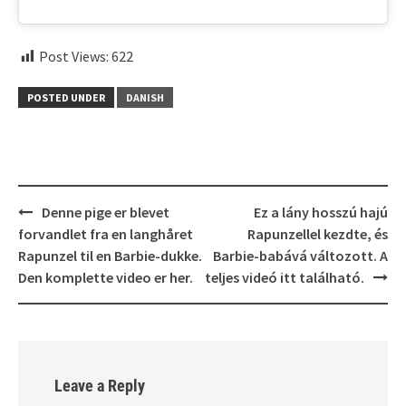
Post Views:
622
POSTED UNDER
DANISH
Post
Denne pige er blevet
Ez a lány hosszú hajú
navigation
forvandlet fra en langhåret
Rapunzellel kezdte, és
Rapunzel til en Barbie-dukke.
Barbie-babává változott. A
Den komplette video er her.
teljes videó itt található.
Leave a Reply