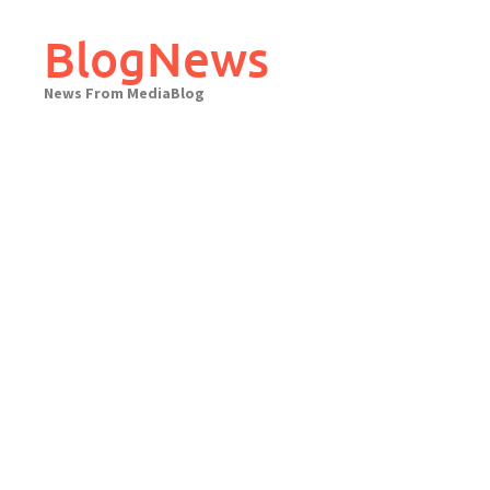
Skip
to
BlogNews
content
News From MediaBlog