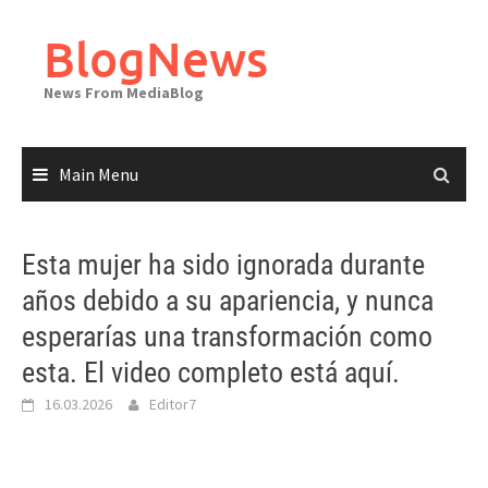
Skip
to
BlogNews
content
News From MediaBlog
Main Menu
Esta mujer ha sido ignorada durante
años debido a su apariencia, y nunca
esperarías una transformación como
esta. El video completo está aquí.
16.03.2026
Editor7