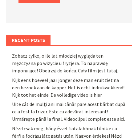
RECENT POSTS
Zobacz tylko, o ile lat młodziej wygląda ten
mężczyzna po wizycie u fryzjera. To naprawdę
imponujące! Obejrzyj do końca. Cały film jest tutaj.
Kijk eens hoeveel jaar jonger deze man eruitziet na
een bezoek aan de kapper. Het is echt indrukwekkend!
Kijk tot het einde. De volledige video is hier.
Uite cât de mulți ani mai tânăr pare acest bărbat după
ce a fost la frizer. Este cu adevărat interesant!
Urmărește până la final. Videoclipul complet este aici.
Nézd csak meg, hány évvel fiatalabbnak tűnik ez a
férfi a fodrászlátogatás után. Nagyon érdekes! Nézd