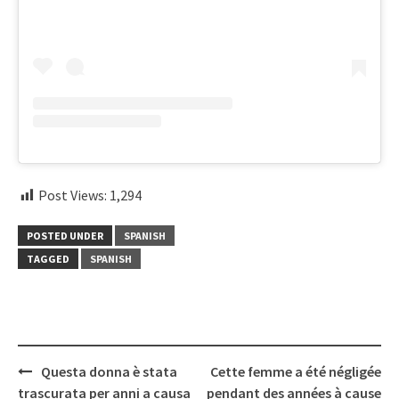
Post Views:
1,294
POSTED UNDER
SPANISH
TAGGED
SPANISH
Post
Questa donna è stata
Cette femme a été négligée
navigation
trascurata per anni a causa
pendant des années à cause