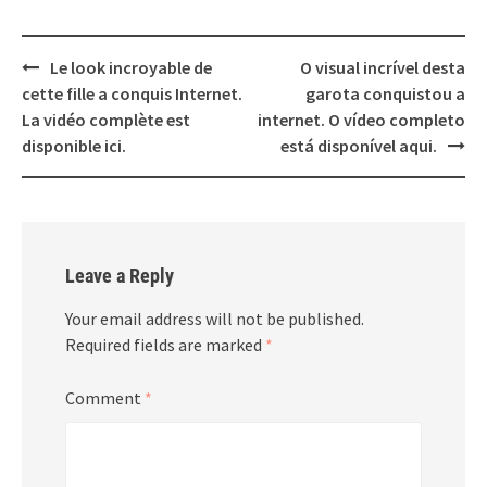
Post
Le look incroyable de
O visual incrível desta
navigation
cette fille a conquis Internet.
garota conquistou a
La vidéo complète est
internet. O vídeo completo
disponible ici.
está disponível aqui.
Leave a Reply
Your email address will not be published.
Required fields are marked
*
Comment
*