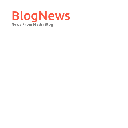
Skip
to
BlogNews
content
News From MediaBlog