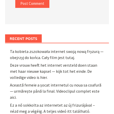
RECENT POSTS
Ta kobieta zszokowała internet swoją nową fryzurą —
obejrzyj do końca. Cały film jest tutaj.
Deze vrouw heeft het internet versteld doen staan
met haar nieuwe kapsel — kijk tot het einde. De
volledige video is hier.
Această femeie a șocat internetul cu noua sa coafură
— urmărește până la final. Videoclipul complet este
aici.
Ez a nő sokkolta az internetet az új frizurájával –
nézd meg a végéig. A teljes videó itt található.