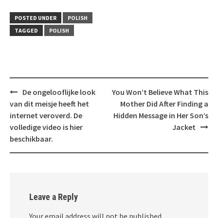
POSTED UNDER
POLISH
TAGGED
POLISH
Post
De ongelooflijke look
You Won’t Believe What This
navigation
van dit meisje heeft het
Mother Did After Finding a
internet veroverd. De
Hidden Message in Her Son’s
volledige video is hier
Jacket
beschikbaar.
Leave a Reply
Your email address will not be published.