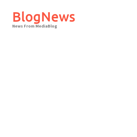
Skip
to
BlogNews
content
News From MediaBlog