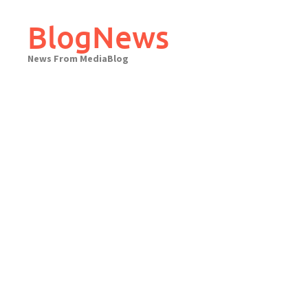
Skip
to
BlogNews
content
News From MediaBlog