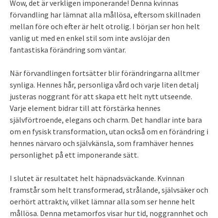
Wow, det är verkligen imponerande! Denna kvinnas
förvandling har lämnat alla mållösa, eftersom skillnaden
mellan före och efter är helt otrolig. I början ser hon helt
vanlig ut med en enkel stil som inte avslöjar den
fantastiska förändring som väntar.
När förvandlingen fortsätter blir förändringarna alltmer
synliga. Hennes hår, personliga vård och varje liten detalj
justeras noggrant för att skapa ett helt nytt utseende.
Varje element bidrar till att förstärka hennes
självförtroende, elegans och charm. Det handlar inte bara
om en fysisk transformation, utan också om en förändring i
hennes närvaro och självkänsla, som framhäver hennes
personlighet på ett imponerande sätt.
I slutet är resultatet helt häpnadsväckande. Kvinnan
framstår som helt transformerad, strålande, självsäker och
oerhört attraktiv, vilket lämnar alla som ser henne helt
mållösa. Denna metamorfos visar hur tid, noggrannhet och