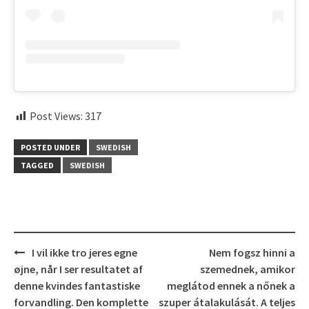
Post Views:
317
POSTED UNDER
SWEDISH
TAGGED
SWEDISH
Post
I vil ikke tro jeres egne
Nem fogsz hinni a
navigation
øjne, når I ser resultatet af
szemednek, amikor
denne kvindes fantastiske
meglátod ennek a nőnek a
forvandling. Den komplette
szuper átalakulását. A teljes