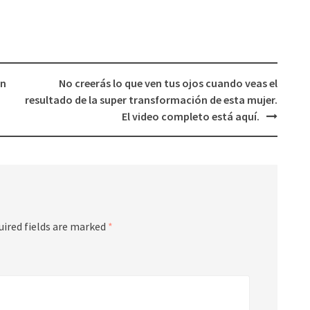
in
No creerás lo que ven tus ojos cuando veas el
resultado de la super transformación de esta mujer.
El video completo está aquí.
uired fields are marked
*