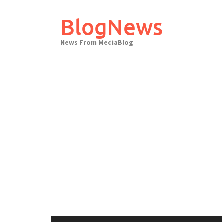
Skip
to
BlogNews
content
News From MediaBlog