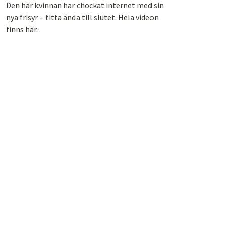
Den här kvinnan har chockat internet med sin
nya frisyr – titta ända till slutet. Hela videon
finns här.