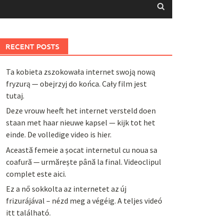
RECENT POSTS
Ta kobieta zszokowała internet swoją nową
fryzurą — obejrzyj do końca. Cały film jest
tutaj.
Deze vrouw heeft het internet versteld doen
staan met haar nieuwe kapsel — kijk tot het
einde. De volledige video is hier.
Această femeie a șocat internetul cu noua sa
coafură — urmărește până la final. Videoclipul
complet este aici.
Ez a nő sokkolta az internetet az új
frizurájával – nézd meg a végéig. A teljes videó
itt található.