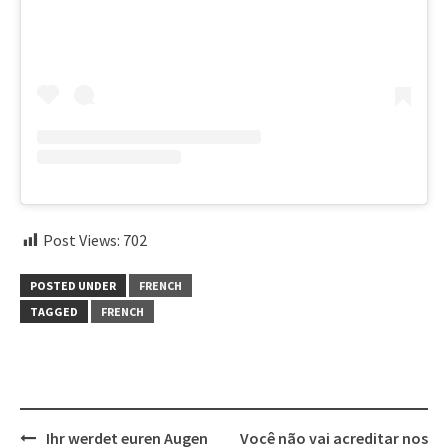
Post Views:
702
POSTED UNDER
FRENCH
TAGGED
FRENCH
Post
Ihr werdet euren Augen
Você não vai acreditar nos