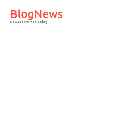
Skip
to
BlogNews
content
News From MediaBlog