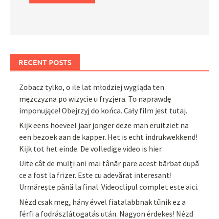
RECENT POSTS
Zobacz tylko, o ile lat młodziej wygląda ten
mężczyzna po wizycie u fryzjera. To naprawdę
imponujące! Obejrzyj do końca. Cały film jest tutaj.
Kijk eens hoeveel jaar jonger deze man eruitziet na
een bezoek aan de kapper. Het is echt indrukwekkend!
Kijk tot het einde. De volledige video is hier.
Uite cât de mulți ani mai tânăr pare acest bărbat după
ce a fost la frizer. Este cu adevărat interesant!
Urmărește până la final. Videoclipul complet este aici.
Nézd csak meg, hány évvel fiatalabbnak tűnik ez a
férfi a fodrászlátogatás után. Nagyon érdekes! Nézd