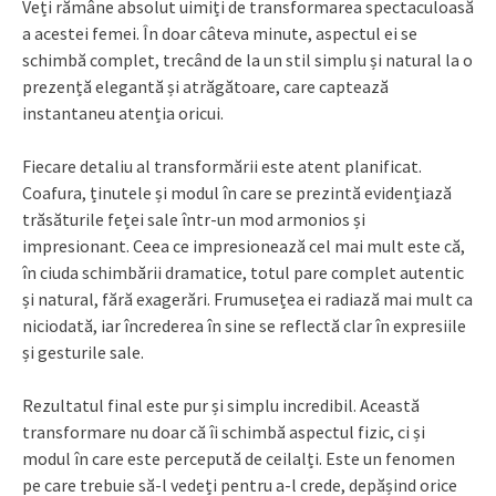
Veți rămâne absolut uimiți de transformarea spectaculoasă
a acestei femei. În doar câteva minute, aspectul ei se
schimbă complet, trecând de la un stil simplu și natural la o
prezență elegantă și atrăgătoare, care captează
instantaneu atenția oricui.
Fiecare detaliu al transformării este atent planificat.
Coafura, ținutele și modul în care se prezintă evidențiază
trăsăturile feței sale într-un mod armonios și
impresionant. Ceea ce impresionează cel mai mult este că,
în ciuda schimbării dramatice, totul pare complet autentic
și natural, fără exagerări. Frumusețea ei radiază mai mult ca
niciodată, iar încrederea în sine se reflectă clar în expresiile
și gesturile sale.
Rezultatul final este pur și simplu incredibil. Această
transformare nu doar că îi schimbă aspectul fizic, ci și
modul în care este percepută de ceilalți. Este un fenomen
pe care trebuie să-l vedeți pentru a-l crede, depășind orice