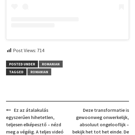
Post Views:
714
POSTED UNDER
ROMANIAN
TAGGED
ROMANIAN
Post
Ez az átalakulás
Deze transformatie is
navigation
egyszerűen hihetetlen,
gewoonweg onwerkelijk,
teljesen elképesztő – nézd
absoluut ongelooflijk –
meg a végéig. A teljes videó
bekijk het tot het einde. De