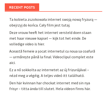
RECENT POSTS
Ta kobieta zszokowała internet swoją nową fryzurą —
obejrzyj do końca. Cały film jest tutaj.
Deze vrouw heeft het internet versteld doen staan
met haar nieuwe kapsel — kijk tot het einde. De
volledige video is hier.
Această femeie a șocat internetul cu noua sa coafură
— urmărește până la final. Videoclipul complet este
aici.
Ez a nő sokkolta az internetet az új frizurájával –
nézd meg a végéig. A teljes videó itt található.
Den här kvinnan har chockat internet med sin nya
frisyr – titta ända till slutet. Hela videon finns här.