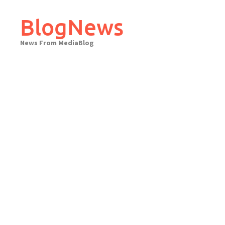
Skip
to
BlogNews
content
News From MediaBlog