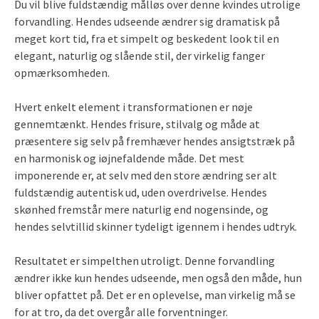
Du vil blive fuldstændig målløs over denne kvindes utrolige
forvandling. Hendes udseende ændrer sig dramatisk på
meget kort tid, fra et simpelt og beskedent look til en
elegant, naturlig og slående stil, der virkelig fanger
opmærksomheden.
Hvert enkelt element i transformationen er nøje
gennemtænkt. Hendes frisure, stilvalg og måde at
præsentere sig selv på fremhæver hendes ansigtstræk på
en harmonisk og iøjnefaldende måde. Det mest
imponerende er, at selv med den store ændring ser alt
fuldstændig autentisk ud, uden overdrivelse. Hendes
skønhed fremstår mere naturlig end nogensinde, og
hendes selvtillid skinner tydeligt igennem i hendes udtryk.
Resultatet er simpelthen utroligt. Denne forvandling
ændrer ikke kun hendes udseende, men også den måde, hun
bliver opfattet på. Det er en oplevelse, man virkelig må se
for at tro, da det overgår alle forventninger.