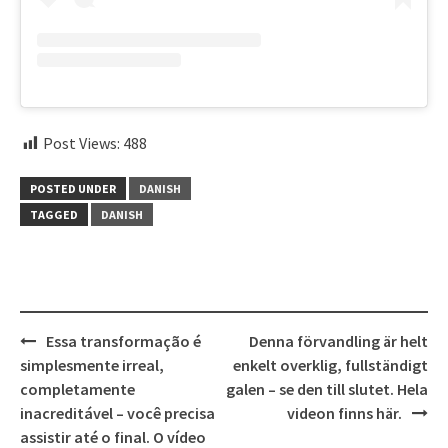
Post Views:
488
POSTED UNDER
DANISH
TAGGED
DANISH
Post
Essa transformação é
Denna förvandling är helt
navigation
simplesmente irreal,
enkelt overklig, fullständigt
completamente
galen – se den till slutet. Hela
inacreditável – você precisa
videon finns här.
assistir até o final. O vídeo