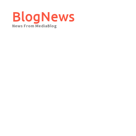
Skip
to
BlogNews
content
News From MediaBlog