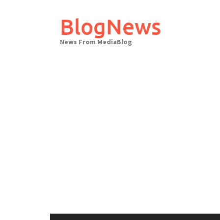
Skip
to
BlogNews
content
News From MediaBlog