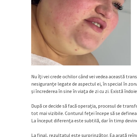
Nu îți vei crede ochilor când vei vedea această tra
nesiguranțe legate de aspectul ei, în special în zon
și încrederea în sine în viața de zi cu zi. Există îndo
După ce decide să facă operația, procesul de transf
tot mai vizibile. Conturul feței începe să se define
La început diferența este subtilă, dar în timp devi
La final, rezultatul este surprinzător. Ea arată re