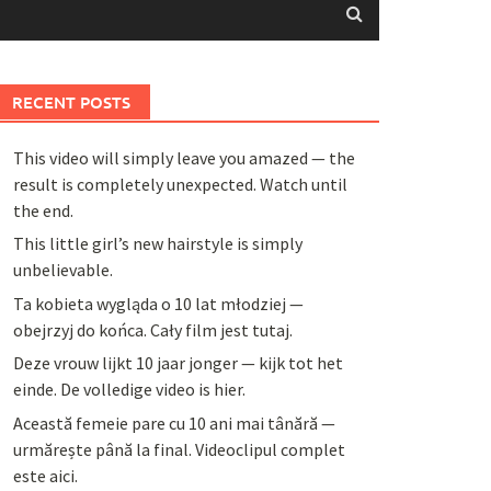
RECENT POSTS
This video will simply leave you amazed — the
result is completely unexpected. Watch until
the end.
This little girl’s new hairstyle is simply
unbelievable.
Ta kobieta wygląda o 10 lat młodziej —
obejrzyj do końca. Cały film jest tutaj.
Deze vrouw lijkt 10 jaar jonger — kijk tot het
einde. De volledige video is hier.
Această femeie pare cu 10 ani mai tânără —
urmărește până la final. Videoclipul complet
este aici.