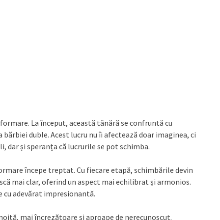
nsformare. La început, această tânără se confruntă cu
a bărbiei duble. Acest lucru nu îi afectează doar imaginea, ci
ieli, dar și speranța că lucrurile se pot schimba.
ormare începe treptat. Cu fiecare etapă, schimbările devin
ască mai clar, oferind un aspect mai echilibrat și armonios.
ne cu adevărat impresionantă.
înnoită, mai încrezătoare și aproape de nerecunoscut.