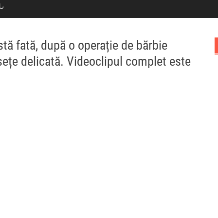
Ն
stă fată, după o operație de bărbie
sețe delicată. Videoclipul complet este