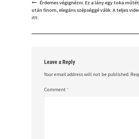
Post
Érdemes végignézni. Ez a lány egy toka műtét
navigation
után finom, elegáns szépséggé válik. A teljes vid
itt:
Leave a Reply
Your email address will not be published.
Req
Comment
*