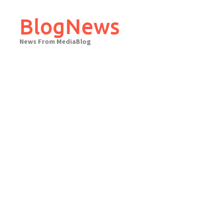
Skip
to
BlogNews
content
News From MediaBlog