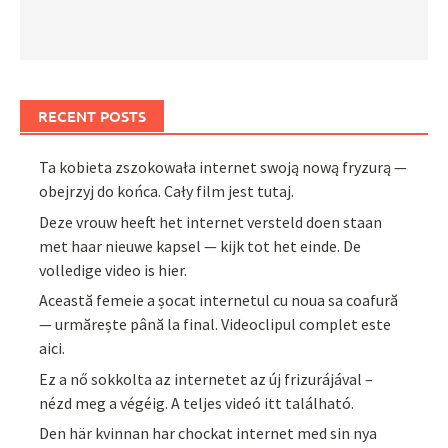
RECENT POSTS
Ta kobieta zszokowała internet swoją nową fryzurą —
obejrzyj do końca. Cały film jest tutaj.
Deze vrouw heeft het internet versteld doen staan
met haar nieuwe kapsel — kijk tot het einde. De
volledige video is hier.
Această femeie a șocat internetul cu noua sa coafură
— urmărește până la final. Videoclipul complet este
aici.
Ez a nő sokkolta az internetet az új frizurájával –
nézd meg a végéig. A teljes videó itt található.
Den här kvinnan har chockat internet med sin nya