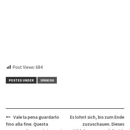
Post Views:
684
POSTED UNDER
SPANISH
Post
Vale la pena guardarlo
Es lohnt sich, bis zum Ende
navigation
fino alla fine. Questa
zuzuschauen. Dieses