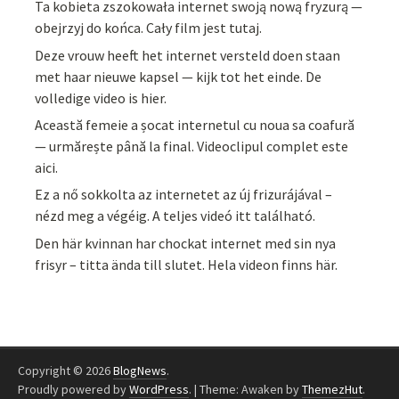
Ta kobieta zszokowała internet swoją nową fryzurą —
obejrzyj do końca. Cały film jest tutaj.
Deze vrouw heeft het internet versteld doen staan
met haar nieuwe kapsel — kijk tot het einde. De
volledige video is hier.
Această femeie a șocat internetul cu noua sa coafură
— urmărește până la final. Videoclipul complet este
aici.
Ez a nő sokkolta az internetet az új frizurájával –
nézd meg a végéig. A teljes videó itt található.
Den här kvinnan har chockat internet med sin nya
frisyr – titta ända till slutet. Hela videon finns här.
Copyright © 2026
BlogNews
.
Proudly powered by
WordPress
.
|
Theme: Awaken by
ThemezHut
.