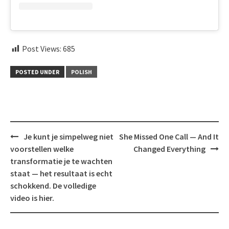
Post Views:
685
POSTED UNDER
POLISH
Post
Je kunt je simpelweg niet
She Missed One Call — And It
navigation
voorstellen welke
Changed Everything
transformatie je te wachten
staat — het resultaat is echt
schokkend. De volledige
video is hier.