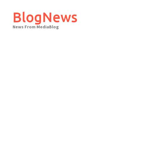
Skip
to
BlogNews
content
News From MediaBlog