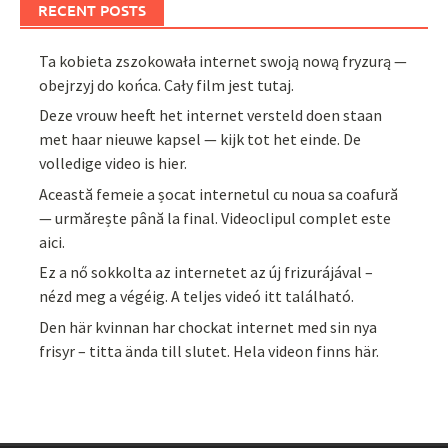
RECENT POSTS
Ta kobieta zszokowała internet swoją nową fryzurą —
obejrzyj do końca. Cały film jest tutaj.
Deze vrouw heeft het internet versteld doen staan
met haar nieuwe kapsel — kijk tot het einde. De
volledige video is hier.
Această femeie a șocat internetul cu noua sa coafură
— urmărește până la final. Videoclipul complet este
aici.
Ez a nő sokkolta az internetet az új frizurájával –
nézd meg a végéig. A teljes videó itt található.
Den här kvinnan har chockat internet med sin nya
frisyr – titta ända till slutet. Hela videon finns här.