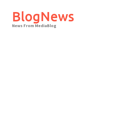
Skip
to
BlogNews
content
News From MediaBlog