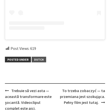
Post Views:
619
POSTED UNDER
DUTCH
Post
Trebuie să vezi asta —
To trzeba zobaczyć — ta
navigation
această transformare este
przemiana jest szokująca.
șocantă. Videoclipul
Pełny film jest tutaj.
complet este aici.