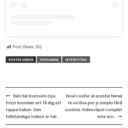
Post Views:
161
POSTED UNDER
HUNGARIAN
INTERESTING
Post
Den här kvinnans nya
Noul coafur al acestei femei
navigation
frisyr kommer att få dig att
te va lăsa pur și simplu fără
tappa hakan. Den
cuvinte. Videoclipul complet
fullständiga videon är här.
este aici.