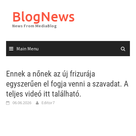
Skip
to
BlogNews
content
News From MediaBlog
Main Menu
Ennek a nőnek az új frizurája
egyszerűen el fogja venni a szavadat. A
teljes videó itt található.
06.06.2026
Editor7