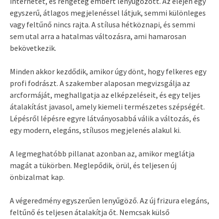
internetet, és rengeteg embert lenyűgözött. Az elején egy
egyszerű, átlagos megjelenéssel látjuk, semmi különleges
vagy feltűnő nincs rajta. A stílusa hétköznapi, és semmi
sem utal arra a hatalmas változásra, ami hamarosan
bekövetkezik.
Minden akkor kezdődik, amikor úgy dönt, hogy felkeres egy
profi fodrászt. A szakember alaposan megvizsgálja az
arcformáját, meghallgatja az elképzeléseit, és egy teljes
átalakítást javasol, amely kiemeli természetes szépségét.
Lépésről lépésre egyre látványosabbá válik a változás, és
egy modern, elegáns, stílusos megjelenés alakul ki.
A legmeghatóbb pillanat azonban az, amikor meglátja
magát a tükörben. Meglepődik, örül, és teljesen új
önbizalmat kap.
A végeredmény egyszerűen lenyűgöző. Az új frizura elegáns,
feltűnő és teljesen átalakítja őt. Nemcsak külső