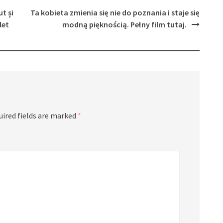
t și
Ta kobieta zmienia się nie do poznania i staje się
let
modną pięknością. Pełny film tutaj.
uired fields are marked
*