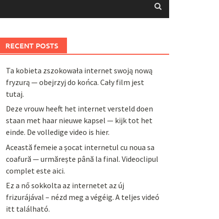
RECENT POSTS
Ta kobieta zszokowała internet swoją nową
fryzurą — obejrzyj do końca. Cały film jest
tutaj.
Deze vrouw heeft het internet versteld doen
staan met haar nieuwe kapsel — kijk tot het
einde. De volledige video is hier.
Această femeie a șocat internetul cu noua sa
coafură — urmărește până la final. Videoclipul
complet este aici.
Ez a nő sokkolta az internetet az új
frizurájával – nézd meg a végéig. A teljes videó
itt található.