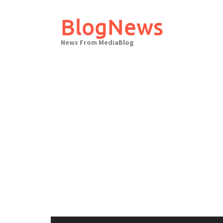
Skip
to
BlogNews
content
News From MediaBlog