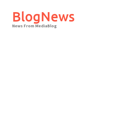
Skip
to
BlogNews
content
News From MediaBlog