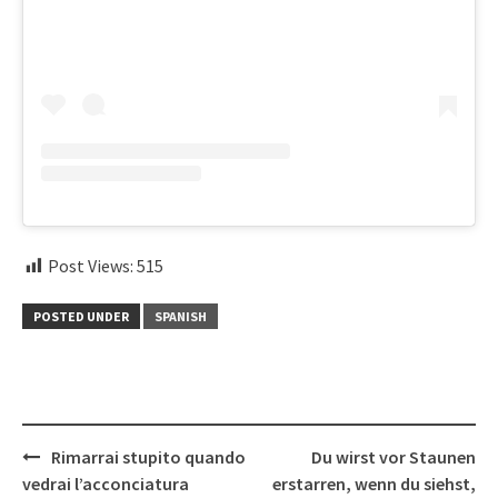
Post Views:
515
POSTED UNDER
SPANISH
Post
Rimarrai stupito quando
Du wirst vor Staunen
navigation
vedrai l’acconciatura
erstarren, wenn du siehst,