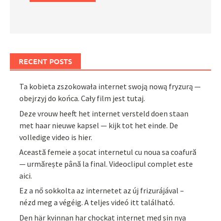
RECENT POSTS
Ta kobieta zszokowała internet swoją nową fryzurą —
obejrzyj do końca. Cały film jest tutaj.
Deze vrouw heeft het internet versteld doen staan
met haar nieuwe kapsel — kijk tot het einde. De
volledige video is hier.
Această femeie a șocat internetul cu noua sa coafură
— urmărește până la final. Videoclipul complet este
aici.
Ez a nő sokkolta az internetet az új frizurájával –
nézd meg a végéig. A teljes videó itt található.
Den här kvinnan har chockat internet med sin nya