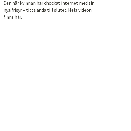
Den här kvinnan har chockat internet med sin
nya frisyr – titta ända till slutet. Hela videon
finns här.