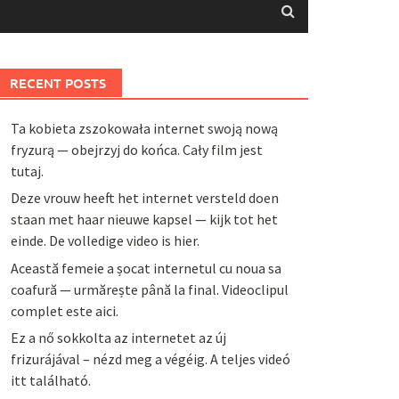
RECENT POSTS
Ta kobieta zszokowała internet swoją nową
fryzurą — obejrzyj do końca. Cały film jest
tutaj.
Deze vrouw heeft het internet versteld doen
staan met haar nieuwe kapsel — kijk tot het
einde. De volledige video is hier.
Această femeie a șocat internetul cu noua sa
coafură — urmărește până la final. Videoclipul
complet este aici.
Ez a nő sokkolta az internetet az új
frizurájával – nézd meg a végéig. A teljes videó
itt található.