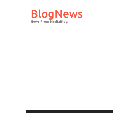
Skip
to
BlogNews
content
News From MediaBlog