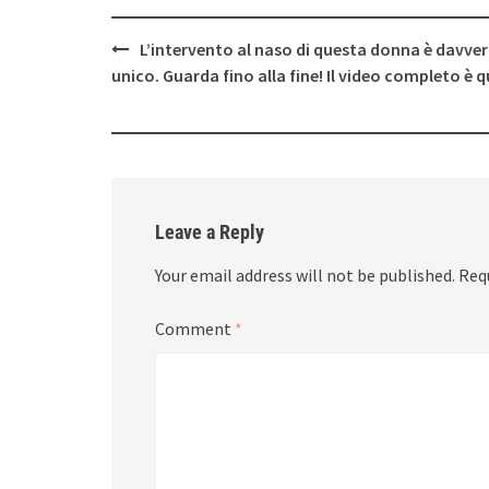
Post
L’intervento al naso di questa donna è davve
navigation
unico. Guarda fino alla fine! Il video completo è q
Leave a Reply
Your email address will not be published.
Req
Comment
*