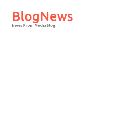
Skip
to
BlogNews
content
News From MediaBlog