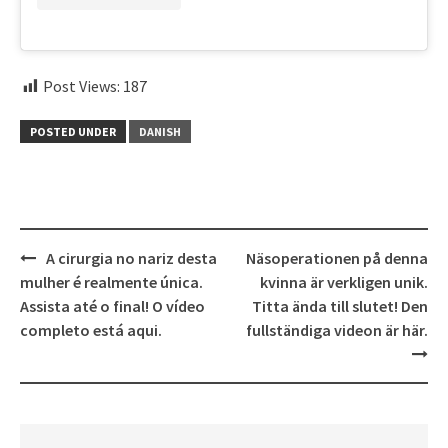
Post Views:
187
POSTED UNDER
DANISH
Post
A cirurgia no nariz desta
Näsoperationen på denna
navigation
mulher é realmente única.
kvinna är verkligen unik.
Assista até o final! O vídeo
Titta ända till slutet! Den
completo está aqui.
fullständiga videon är här.