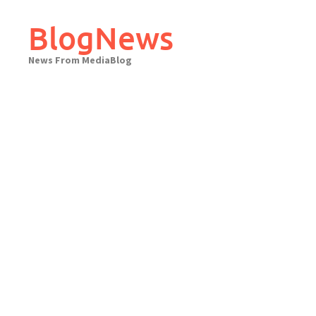
Skip
to
BlogNews
content
News From MediaBlog