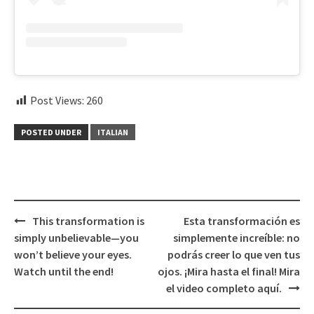
Post Views:
260
POSTED UNDER
ITALIAN
Post
This transformation is
Esta transformación es
navigation
simply unbelievable—you
simplemente increíble: no
won’t believe your eyes.
podrás creer lo que ven tus
Watch until the end!
ojos. ¡Mira hasta el final! Mira
el video completo aquí.