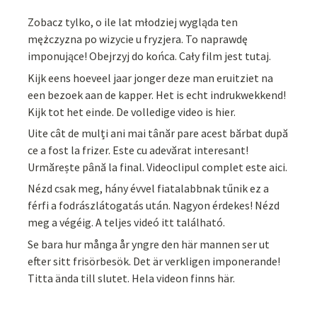
Zobacz tylko, o ile lat młodziej wygląda ten
mężczyzna po wizycie u fryzjera. To naprawdę
imponujące! Obejrzyj do końca. Cały film jest tutaj.
Kijk eens hoeveel jaar jonger deze man eruitziet na
een bezoek aan de kapper. Het is echt indrukwekkend!
Kijk tot het einde. De volledige video is hier.
Uite cât de mulți ani mai tânăr pare acest bărbat după
ce a fost la frizer. Este cu adevărat interesant!
Urmărește până la final. Videoclipul complet este aici.
Nézd csak meg, hány évvel fiatalabbnak tűnik ez a
férfi a fodrászlátogatás után. Nagyon érdekes! Nézd
meg a végéig. A teljes videó itt található.
Se bara hur många år yngre den här mannen ser ut
efter sitt frisörbesök. Det är verkligen imponerande!
Titta ända till slutet. Hela videon finns här.