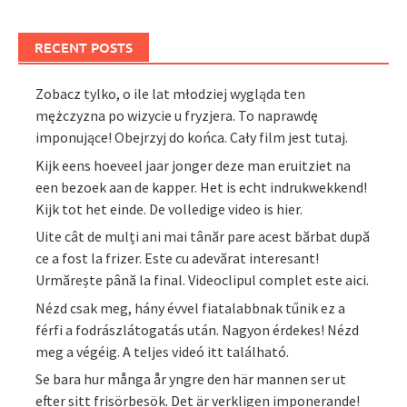
RECENT POSTS
Zobacz tylko, o ile lat młodziej wygląda ten
mężczyzna po wizycie u fryzjera. To naprawdę
imponujące! Obejrzyj do końca. Cały film jest tutaj.
Kijk eens hoeveel jaar jonger deze man eruitziet na
een bezoek aan de kapper. Het is echt indrukwekkend!
Kijk tot het einde. De volledige video is hier.
Uite cât de mulți ani mai tânăr pare acest bărbat după
ce a fost la frizer. Este cu adevărat interesant!
Urmărește până la final. Videoclipul complet este aici.
Nézd csak meg, hány évvel fiatalabbnak tűnik ez a
férfi a fodrászlátogatás után. Nagyon érdekes! Nézd
meg a végéig. A teljes videó itt található.
Se bara hur många år yngre den här mannen ser ut
efter sitt frisörbesök. Det är verkligen imponerande!