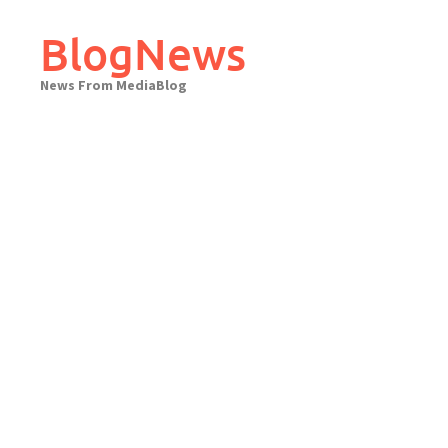
Skip
to
BlogNews
content
News From MediaBlog