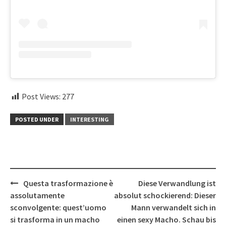
Post Views:
277
POSTED UNDER
INTERESTING
Post
Questa trasformazione è
Diese Verwandlung ist
navigation
assolutamente
absolut schockierend: Dieser
sconvolgente: quest’uomo
Mann verwandelt sich in
si trasforma in un macho
einen sexy Macho. Schau bis