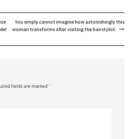
eze
You simply cannot imagine how astonishingly this
de!
woman transforms after visiting the hairstylist.
uired fields are marked
*