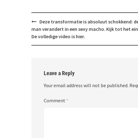
Post
Deze transformatie is absoluut schokkend: d
navigation
man verandert in een sexy macho. Kijk tot het ein
De volledige video is hier.
Leave a Reply
Your email address will not be published.
Req
Comment
*