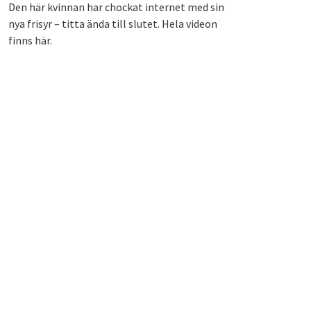
Den här kvinnan har chockat internet med sin
nya frisyr – titta ända till slutet. Hela videon
finns här.