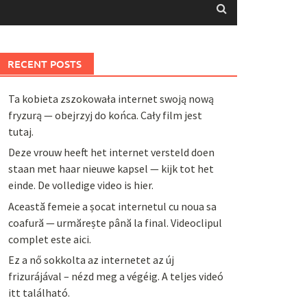
RECENT POSTS
Ta kobieta zszokowała internet swoją nową
fryzurą — obejrzyj do końca. Cały film jest
tutaj.
Deze vrouw heeft het internet versteld doen
staan met haar nieuwe kapsel — kijk tot het
einde. De volledige video is hier.
Această femeie a șocat internetul cu noua sa
coafură — urmărește până la final. Videoclipul
complet este aici.
Ez a nő sokkolta az internetet az új
frizurájával – nézd meg a végéig. A teljes videó
itt található.