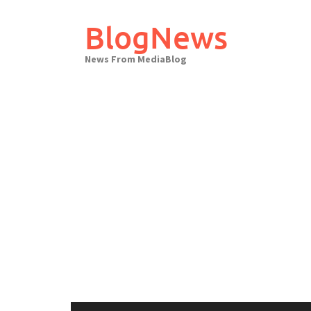
Skip
to
BlogNews
content
News From MediaBlog