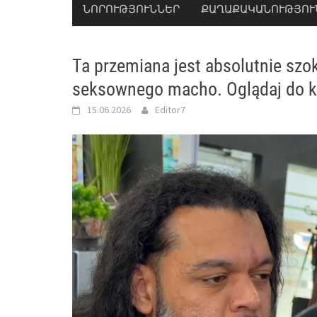
ՆՈՐՈՒԹՅՈՒՆՆԵՐ
ՔԱՂԱՔԱԿԱՆՈՒԹՅՈՒ
Ta przemiana jest absolutnie szo
seksownego macho. Oglądaj do koń
15.06.2026
Editor7