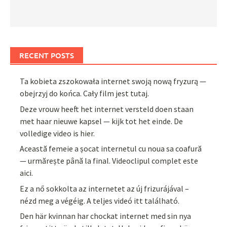
RECENT POSTS
Ta kobieta zszokowała internet swoją nową fryzurą —
obejrzyj do końca. Cały film jest tutaj.
Deze vrouw heeft het internet versteld doen staan
met haar nieuwe kapsel — kijk tot het einde. De
volledige video is hier.
Această femeie a șocat internetul cu noua sa coafură
— urmărește până la final. Videoclipul complet este
aici.
Ez a nő sokkolta az internetet az új frizurájával –
nézd meg a végéig. A teljes videó itt található.
Den här kvinnan har chockat internet med sin nya