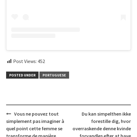
Post Views:
452
POSTED UNDER
PORTUGUESE
Post
Vous ne pouvez tout
Du kan simpelthen ikke
navigation
simplement pas imaginer à
forestille dig, hvor
quel point cette femme se
overraskende denne kvinde
transforme de manière
forvandles efter at have