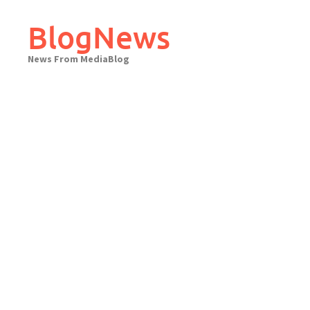
Skip
to
BlogNews
content
News From MediaBlog