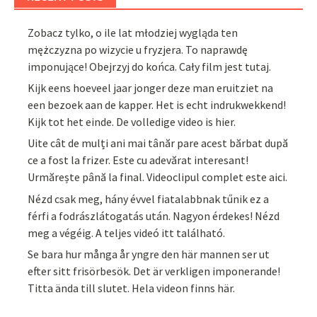
Zobacz tylko, o ile lat młodziej wygląda ten
mężczyzna po wizycie u fryzjera. To naprawdę
imponujące! Obejrzyj do końca. Cały film jest tutaj.
Kijk eens hoeveel jaar jonger deze man eruitziet na
een bezoek aan de kapper. Het is echt indrukwekkend!
Kijk tot het einde. De volledige video is hier.
Uite cât de mulți ani mai tânăr pare acest bărbat după
ce a fost la frizer. Este cu adevărat interesant!
Urmărește până la final. Videoclipul complet este aici.
Nézd csak meg, hány évvel fiatalabbnak tűnik ez a
férfi a fodrászlátogatás után. Nagyon érdekes! Nézd
meg a végéig. A teljes videó itt található.
Se bara hur många år yngre den här mannen ser ut
efter sitt frisörbesök. Det är verkligen imponerande!
Titta ända till slutet. Hela videon finns här.