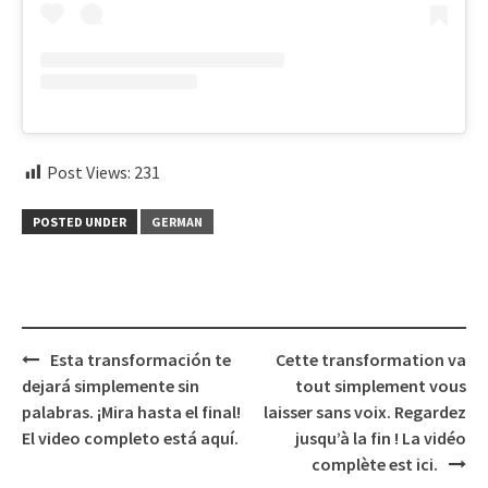
Post Views:
231
POSTED UNDER
GERMAN
Post
Esta transformación te
Cette transformation va
navigation
dejará simplemente sin
tout simplement vous
palabras. ¡Mira hasta el final!
laisser sans voix. Regardez
El video completo está aquí.
jusqu’à la fin ! La vidéo
complète est ici.