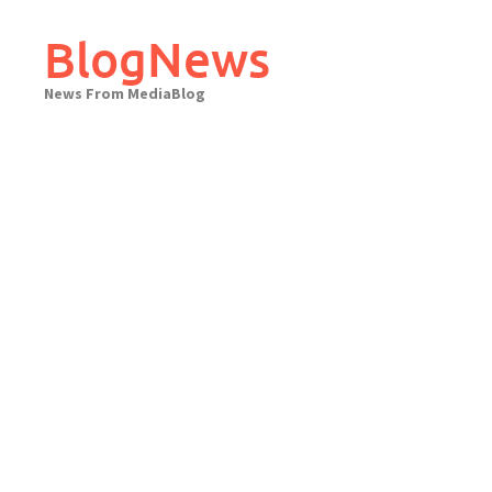
Skip
to
BlogNews
content
News From MediaBlog