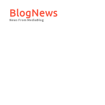
Skip
to
BlogNews
content
News From MediaBlog