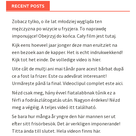
RECENT POSTS
Zobacz tylko, o ile lat młodziej wygląda ten
mężczyzna po wizycie u fryzjera. To naprawdę
imponujące! Obejrzyj do końca. Cały film jest tutaj.
Kijk eens hoeveel jaar jonger deze man eruitziet na
een bezoek aan de kapper. Het is echt indrukwekkend!
Kijk tot het einde. De volledige video is hier.
Uite cât de mulți ani mai tânăr pare acest bărbat după
ce a fost la frizer. Este cu adevărat interesant!
Urmărește până la final. Videoclipul complet este aici.
Nézd csak meg, hány évvel fiatalabbnak tűnik ez a
férfi a fodrászlátogatás után. Nagyon érdekes! Nézd
meg a végéig. A teljes videó itt található.
Se bara hur många år yngre den här mannen ser ut
efter sitt frisörbesök. Det är verkligen imponerande!
Titta ända till slutet. Hela videon finns här.