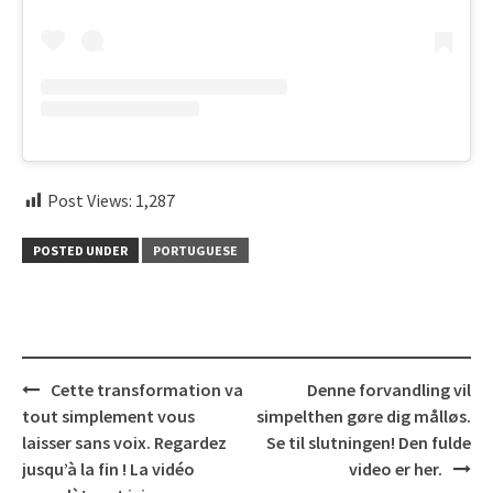
Post Views:
1,287
POSTED UNDER
PORTUGUESE
Post
Cette transformation va
Denne forvandling vil
navigation
tout simplement vous
simpelthen gøre dig målløs.
laisser sans voix. Regardez
Se til slutningen! Den fulde
jusqu’à la fin ! La vidéo
video er her.