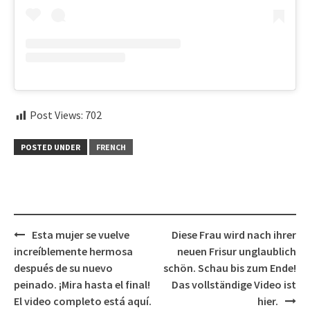
Post Views:
702
POSTED UNDER
FRENCH
Post
Esta mujer se vuelve
Diese Frau wird nach ihrer
navigation
increíblemente hermosa
neuen Frisur unglaublich
después de su nuevo
schön. Schau bis zum Ende!
peinado. ¡Mira hasta el final!
Das vollständige Video ist
El video completo está aquí.
hier.