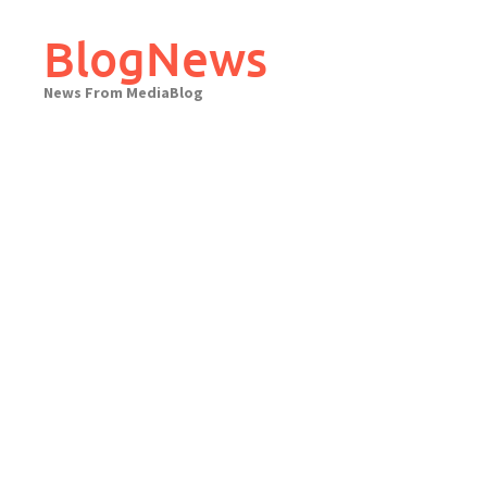
Skip
to
BlogNews
content
News From MediaBlog