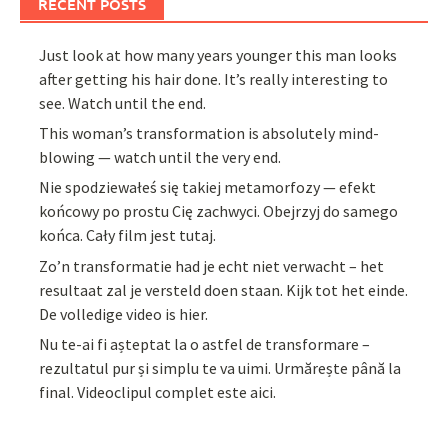
RECENT POSTS
Just look at how many years younger this man looks
after getting his hair done. It’s really interesting to
see. Watch until the end.
This woman’s transformation is absolutely mind-
blowing — watch until the very end.
Nie spodziewałeś się takiej metamorfozy — efekt
końcowy po prostu Cię zachwyci. Obejrzyj do samego
końca. Cały film jest tutaj.
Zo’n transformatie had je echt niet verwacht – het
resultaat zal je versteld doen staan. Kijk tot het einde.
De volledige video is hier.
Nu te-ai fi așteptat la o astfel de transformare –
rezultatul pur și simplu te va uimi. Urmărește până la
final. Videoclipul complet este aici.