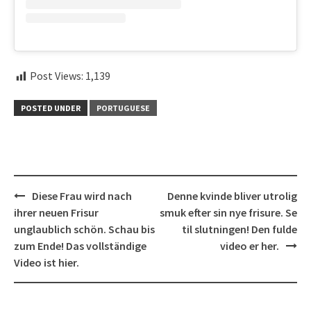
Post Views:
1,139
POSTED UNDER
PORTUGUESE
Post
Diese Frau wird nach
Denne kvinde bliver utrolig
navigation
ihrer neuen Frisur
smuk efter sin nye frisure. Se
unglaublich schön. Schau bis
til slutningen! Den fulde
zum Ende! Das vollständige
video er her.
Video ist hier.