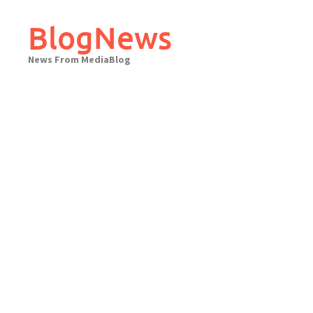
Skip
to
BlogNews
content
News From MediaBlog