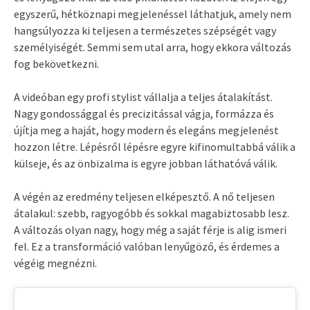
egyszerű, hétköznapi megjelenéssel láthatjuk, amely nem
hangsúlyozza ki teljesen a természetes szépségét vagy
személyiségét. Semmi sem utal arra, hogy ekkora változás
fog bekövetkezni.
A videóban egy profi stylist vállalja a teljes átalakítást.
Nagy gondossággal és precizitással vágja, formázza és
újítja meg a haját, hogy modern és elegáns megjelenést
hozzon létre. Lépésről lépésre egyre kifinomultabbá válik a
külseje, és az önbizalma is egyre jobban láthatóvá válik.
A végén az eredmény teljesen elképesztő. A nő teljesen
átalakul: szebb, ragyogóbb és sokkal magabiztosabb lesz.
A változás olyan nagy, hogy még a saját férje is alig ismeri
fel. Ez a transformáció valóban lenyűgöző, és érdemes a
végéig megnézni.