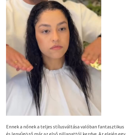
Ennek a nőnek a teljes stílusváltása valóban fantasztikus
és lenyűgöző már az első pillanattól kezdve. Az elején egy