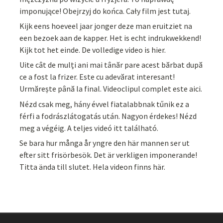
imponujące! Obejrzyj do końca. Cały film jest tutaj.
Kijk eens hoeveel jaar jonger deze man eruitziet na
een bezoek aan de kapper. Het is echt indrukwekkend!
Kijk tot het einde. De volledige video is hier.
Uite cât de mulți ani mai tânăr pare acest bărbat după
ce a fost la frizer. Este cu adevărat interesant!
Urmărește până la final. Videoclipul complet este aici.
Nézd csak meg, hány évvel fiatalabbnak tűnik ez a
férfi a fodrászlátogatás után. Nagyon érdekes! Nézd
meg a végéig. A teljes videó itt található.
Se bara hur många år yngre den här mannen ser ut
efter sitt frisörbesök. Det är verkligen imponerande!
Titta ända till slutet. Hela videon finns här.