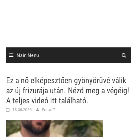
Main Menu
Ez a nő elképesztően gyönyörűvé válik
az új frizurája után. Nézd meg a végéig!
A teljes videó itt található.
18.06.2026
Editor7