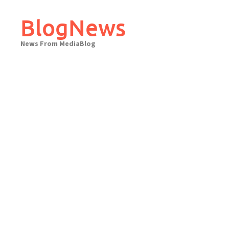
Skip
to
BlogNews
content
News From MediaBlog