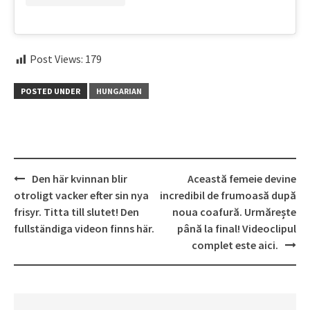
Post Views:
179
POSTED UNDER
HUNGARIAN
Post
Den här kvinnan blir
Această femeie devine
navigation
otroligt vacker efter sin nya
incredibil de frumoasă după
frisyr. Titta till slutet! Den
noua coafură. Urmărește
fullständiga videon finns här.
până la final! Videoclipul
complet este aici.