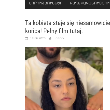
ՆՈՐՈՒԹՅՈՒՆՆԵՐ
ՔԱՂԱՔԱԿԱՆՈՒԹՅՈՒ
Ta kobieta staje się niesamowicie
końca! Pełny film tutaj.
18.06.2026
Editor7