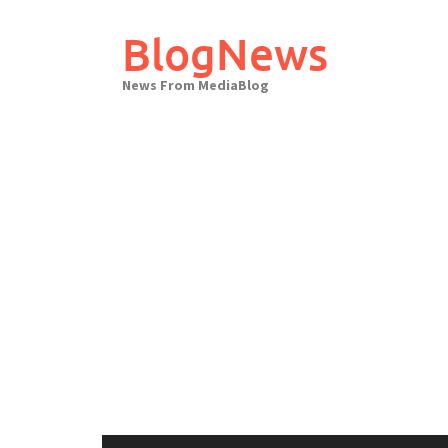
Skip
to
BlogNews
content
News From MediaBlog