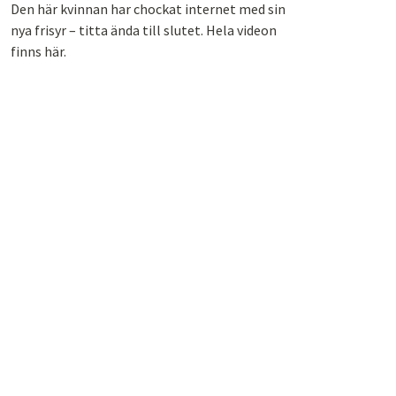
Den här kvinnan har chockat internet med sin
nya frisyr – titta ända till slutet. Hela videon
finns här.