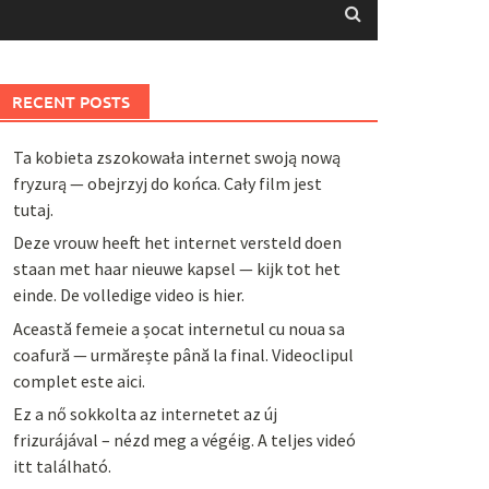
RECENT POSTS
Ta kobieta zszokowała internet swoją nową
fryzurą — obejrzyj do końca. Cały film jest
tutaj.
Deze vrouw heeft het internet versteld doen
staan met haar nieuwe kapsel — kijk tot het
einde. De volledige video is hier.
Această femeie a șocat internetul cu noua sa
coafură — urmărește până la final. Videoclipul
complet este aici.
Ez a nő sokkolta az internetet az új
frizurájával – nézd meg a végéig. A teljes videó
itt található.