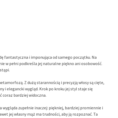
wdę fantastyczna i imponująca od samego początku. Na
nie w pełni podkreśla jej naturalne piękno ani osobowość.
stąpi.
metamorfozą. Z dużą starannością i precyzją włosy są cięte,
 elegancki wygląd. Krok po kroku jej styl staje się
ć coraz bardziej widoczna.
wygląda zupełnie inaczej: piękniej, bardziej promiennie i
nawet jej własny mąż ma trudności, aby ją rozpoznać. Ta