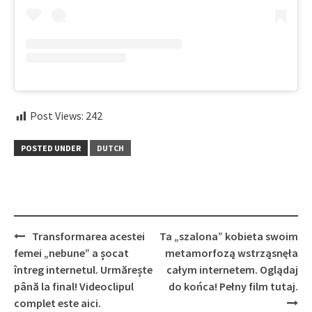
Post Views:
242
POSTED UNDER
DUTCH
Post
Transformarea acestei
Ta „szalona” kobieta swoim
navigation
femei „nebune” a șocat
metamorfozą wstrząsnęła
întreg internetul. Urmărește
całym internetem. Oglądaj
până la final! Videoclipul
do końca! Pełny film tutaj.
complet este aici.