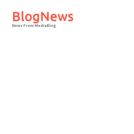
Skip
to
BlogNews
content
News From MediaBlog