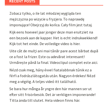
RECENT POSTS
Zobacz tylko, o ile lat młodziej wygląda ten
mężczyzna po wizycie u fryzjera. To naprawdę
imponujące! Obejrzyj do końca. Cały film jest tutaj.
Kijk eens hoeveel jaar jonger deze man eruitziet na
een bezoek aan de kapper. Het is echt indrukwekkend!
Kijk tot het einde. De volledige video is hier.
Uite cât de mulți ani mai tânăr pare acest bărbat după
ce a fost la frizer. Este cu adevărat interesant!
Urmărește până la final. Videoclipul complet este aici.
Nézd csak meg, hány évvel fiatalabbnak tűnik ez a
férfi a fodrászlátogatás után. Nagyon érdekes! Nézd
meg a végéig. A teljes videó itt található.
Se bara hur många år yngre den här mannen ser ut
efter sitt frisörbesök. Det är verkligen imponerande!
Titta ända till slutet. Hela videon finns här.