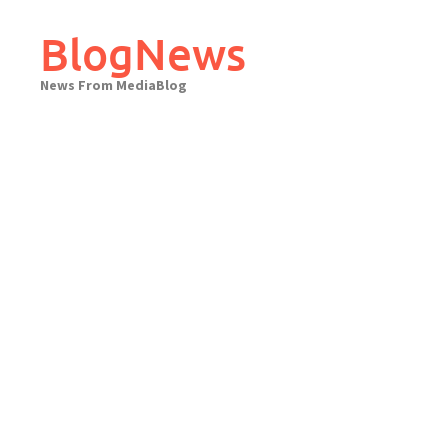
Skip
to
BlogNews
content
News From MediaBlog