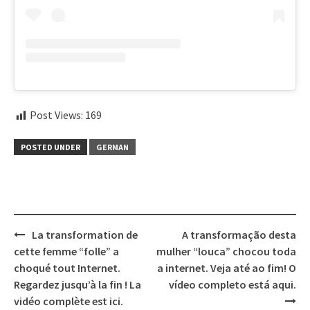
Post Views:
169
POSTED UNDER
GERMAN
Post
La transformation de
A transformação desta
navigation
cette femme “folle” a
mulher “louca” chocou toda
choqué tout Internet.
a internet. Veja até ao fim! O
Regardez jusqu’à la fin ! La
vídeo completo está aqui.
vidéo complète est ici.