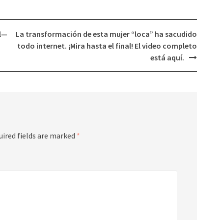
al—
La transformación de esta mujer “loca” ha sacudido
todo internet. ¡Mira hasta el final! El video completo
está aquí.
uired fields are marked
*