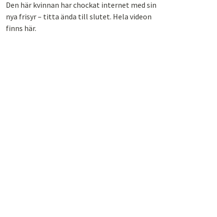
Den här kvinnan har chockat internet med sin
nya frisyr – titta ända till slutet. Hela videon
finns här.