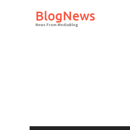
Skip
to
BlogNews
content
News From MediaBlog