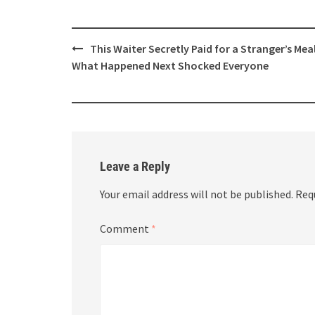
Post
This Waiter Secretly Paid for a Stranger’s Me
navigation
What Happened Next Shocked Everyone
Leave a Reply
Your email address will not be published.
Req
Comment
*