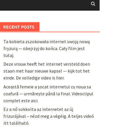
RECENT POSTS
Ta kobieta zszokowała internet swoją nową
fryzurą — obejrzyj do końca. Cały film jest
tutaj.
Deze vrouw heeft het internet versteld doen
staan met haar nieuwe kapsel — kijk tot het
einde. De volledige video is hier.
Această femeie a șocat internetul cu noua sa
coafură — urmărește până la final. Videoclipul
complet este aici.
Ez a nő sokkolta az internetet az új
frizurájával – nézd meg a végéig. A teljes videó
itt található.