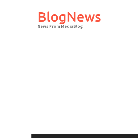
Skip
to
BlogNews
content
News From MediaBlog