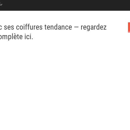
Ն
ec ses coiffures tendance — regardez
omplète ici.