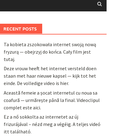
RECENT POSTS
Ta kobieta zszokowała internet swoją nową
fryzurą — obejrzyj do końca. Cały film jest
tutaj.
Deze vrouw heeft het internet versteld doen
staan met haar nieuwe kapsel — kijk tot het
einde. De volledige video is hier.
Această femeie a șocat internetul cu noua sa
coafură — urmărește până la final. Videoclipul
complet este aici.
Ez a nő sokkolta az internetet az új
frizurájával – nézd meg a végéig. A teljes videó
itt található.