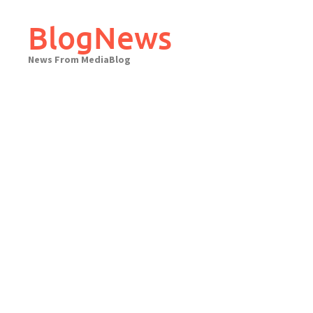
Skip
to
BlogNews
content
News From MediaBlog