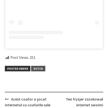
Post Views:
251
POSTED UNDER
DUTCH
Post
Acest coafor a șocat
Ten fryzjer zszokował
navigation
internetul cu coafurile sale
internet swoimi