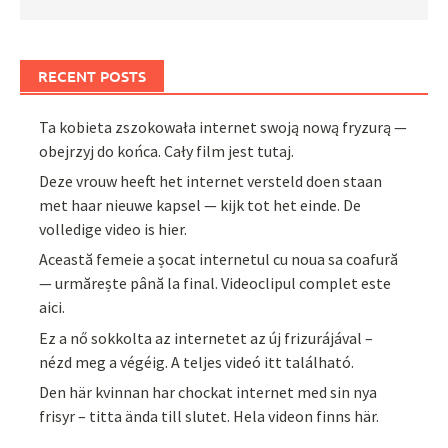
RECENT POSTS
Ta kobieta zszokowała internet swoją nową fryzurą —
obejrzyj do końca. Cały film jest tutaj.
Deze vrouw heeft het internet versteld doen staan
met haar nieuwe kapsel — kijk tot het einde. De
volledige video is hier.
Această femeie a șocat internetul cu noua sa coafură
— urmărește până la final. Videoclipul complet este
aici.
Ez a nő sokkolta az internetet az új frizurájával –
nézd meg a végéig. A teljes videó itt található.
Den här kvinnan har chockat internet med sin nya
frisyr – titta ända till slutet. Hela videon finns här.