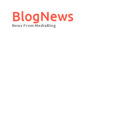
Skip
to
BlogNews
content
News From MediaBlog