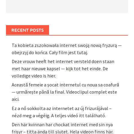
RECENT POSTS
Ta kobieta zszokowała internet swoją nową fryzurą —
obejrzyj do końca. Cały film jest tutaj.
Deze vrouw heeft het internet versteld doen staan
met haar nieuwe kapsel — kijk tot het einde. De
volledige video is hier.
Această femeie a șocat internetul cu noua sa coafură
— urmărește până la final. Videoclipul complet este
aici.
Ez a nő sokkolta az internetet az új frizurájával –
nézd meg a végéig. A teljes videó itt található.
Den här kvinnan har chockat internet med sin nya
frisyr – titta ända till slutet. Hela videon finns här.