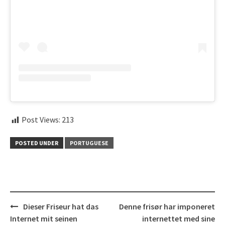
Post Views:
213
POSTED UNDER
PORTUGUESE
Post
Dieser Friseur hat das
Denne frisør har imponeret
navigation
Internet mit seinen
internettet med sine