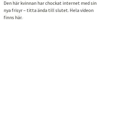
Den här kvinnan har chockat internet med sin
nya frisyr – titta ända till slutet. Hela videon
finns här.