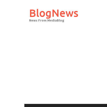
Skip
to
BlogNews
content
News From MediaBlog