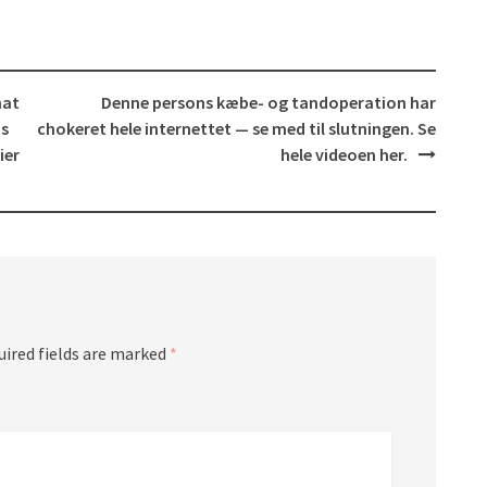
hat
Denne persons kæbe- og tandoperation har
is
chokeret hele internettet — se med til slutningen. Se
ier
hele videoen her.
uired fields are marked
*