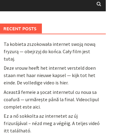
RECENT POSTS
Ta kobieta zszokowała internet swoją nową
fryzurą — obejrzyj do końca. Cały film jest
tutaj.
Deze vrouw heeft het internet versteld doen
staan met haar nieuwe kapsel — kijk tot het
einde. De volledige video is hier.
Această femeie a șocat internetul cu noua sa
coafură — urmărește până la final. Videoclipul
complet este aici.
Ez a nő sokkolta az internetet az új
frizurájával – nézd meg a végéig. A teljes videó
itt található.