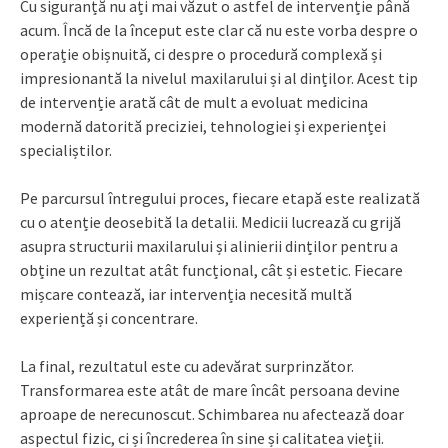
Cu siguranță nu ați mai văzut o astfel de intervenție până
acum. Încă de la început este clar că nu este vorba despre o
operație obișnuită, ci despre o procedură complexă și
impresionantă la nivelul maxilarului și al dinților. Acest tip
de intervenție arată cât de mult a evoluat medicina
modernă datorită preciziei, tehnologiei și experienței
specialiștilor.
Pe parcursul întregului proces, fiecare etapă este realizată
cu o atenție deosebită la detalii. Medicii lucrează cu grijă
asupra structurii maxilarului și alinierii dinților pentru a
obține un rezultat atât funcțional, cât și estetic. Fiecare
mișcare contează, iar intervenția necesită multă
experiență și concentrare.
La final, rezultatul este cu adevărat surprinzător.
Transformarea este atât de mare încât persoana devine
aproape de nerecunoscut. Schimbarea nu afectează doar
aspectul fizic, ci și încrederea în sine și calitatea vieții.