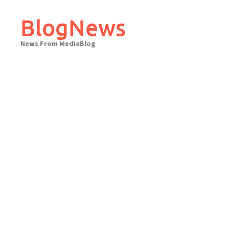
Skip
to
BlogNews
content
News From MediaBlog