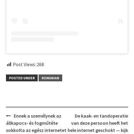
Post Views:
268
POSTED UNDER
ROMANIAN
Post
Ennek a személynek az
De kaak- en tandoperatie
navigation
állkapocs- és fogműtéte
van deze persoon heeft het
sokkolta az egész internetet
hele internet geschokt — kijk