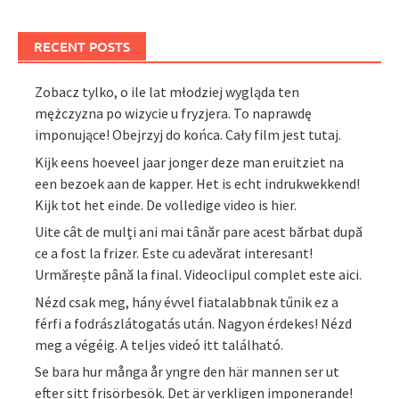
RECENT POSTS
Zobacz tylko, o ile lat młodziej wygląda ten
mężczyzna po wizycie u fryzjera. To naprawdę
imponujące! Obejrzyj do końca. Cały film jest tutaj.
Kijk eens hoeveel jaar jonger deze man eruitziet na
een bezoek aan de kapper. Het is echt indrukwekkend!
Kijk tot het einde. De volledige video is hier.
Uite cât de mulți ani mai tânăr pare acest bărbat după
ce a fost la frizer. Este cu adevărat interesant!
Urmărește până la final. Videoclipul complet este aici.
Nézd csak meg, hány évvel fiatalabbnak tűnik ez a
férfi a fodrászlátogatás után. Nagyon érdekes! Nézd
meg a végéig. A teljes videó itt található.
Se bara hur många år yngre den här mannen ser ut
efter sitt frisörbesök. Det är verkligen imponerande!