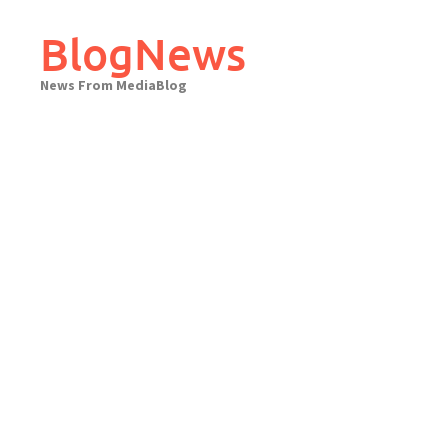
Skip
to
BlogNews
content
News From MediaBlog