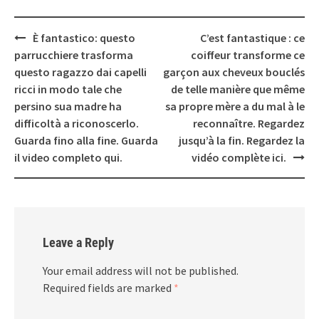
Post
È fantastico: questo
C’est fantastique : ce
navigation
parrucchiere trasforma
coiffeur transforme ce
questo ragazzo dai capelli
garçon aux cheveux bouclés
ricci in modo tale che
de telle manière que même
persino sua madre ha
sa propre mère a du mal à le
difficoltà a riconoscerlo.
reconnaître. Regardez
Guarda fino alla fine. Guarda
jusqu’à la fin. Regardez la
il video completo qui.
vidéo complète ici.
Leave a Reply
Your email address will not be published.
Required fields are marked
*