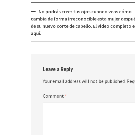
Post
No podrás creer tus ojos cuando veas cómo
navigation
cambia de forma irreconocible esta mujer despu
de su nuevo corte de cabello. El video completo 
aquí.
Leave a Reply
Your email address will not be published.
Req
Comment
*