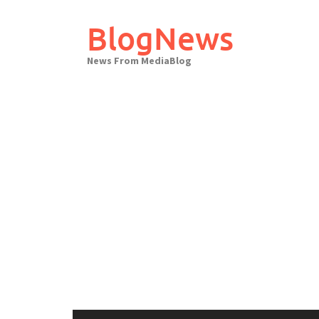
Skip
to
BlogNews
content
News From MediaBlog