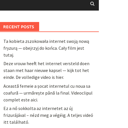
RECENT POSTS
Ta kobieta zszokowała internet swoją nową
fryzurą — obejrzyj do końca. Cały film jest
tutaj.
Deze vrouw heeft het internet versteld doen
staan met haar nieuwe kapsel — kijk tot het
einde. De volledige video is hier.
Această femeie a șocat internetul cu noua sa
coafură — urmărește până la final. Videoclipul
complet este aici.
Ez a nő sokkolta az internetet az új
frizurájával – nézd meg a végéig. A teljes videó
itt található.