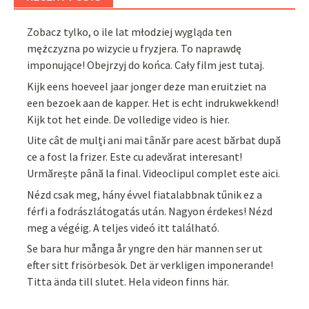
Zobacz tylko, o ile lat młodziej wygląda ten
mężczyzna po wizycie u fryzjera. To naprawdę
imponujące! Obejrzyj do końca. Cały film jest tutaj.
Kijk eens hoeveel jaar jonger deze man eruitziet na
een bezoek aan de kapper. Het is echt indrukwekkend!
Kijk tot het einde. De volledige video is hier.
Uite cât de mulți ani mai tânăr pare acest bărbat după
ce a fost la frizer. Este cu adevărat interesant!
Urmărește până la final. Videoclipul complet este aici.
Nézd csak meg, hány évvel fiatalabbnak tűnik ez a
férfi a fodrászlátogatás után. Nagyon érdekes! Nézd
meg a végéig. A teljes videó itt található.
Se bara hur många år yngre den här mannen ser ut
efter sitt frisörbesök. Det är verkligen imponerande!
Titta ända till slutet. Hela videon finns här.