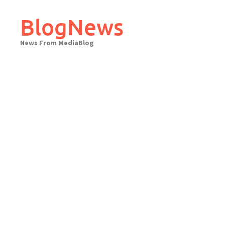
Skip
to
BlogNews
content
News From MediaBlog