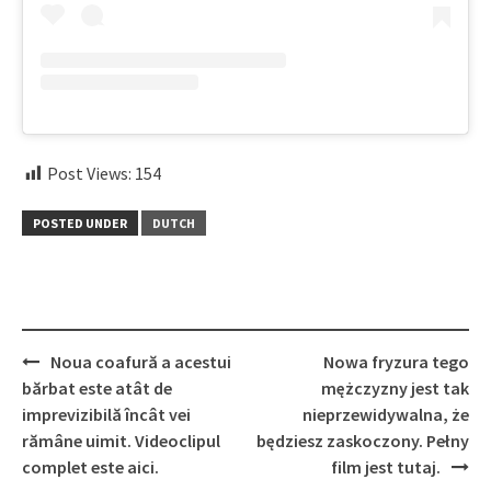
Post Views:
154
POSTED UNDER
DUTCH
Post
Noua coafură a acestui
Nowa fryzura tego
navigation
bărbat este atât de
mężczyzny jest tak
imprevizibilă încât vei
nieprzewidywalna, że
rămâne uimit. Videoclipul
będziesz zaskoczony. Pełny
complet este aici.
film jest tutaj.